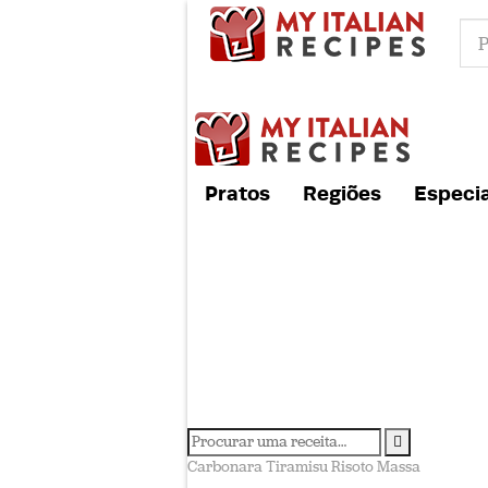
Pratos
Regiões
Especia
Carbonara
Tiramisu
Risoto
Massa