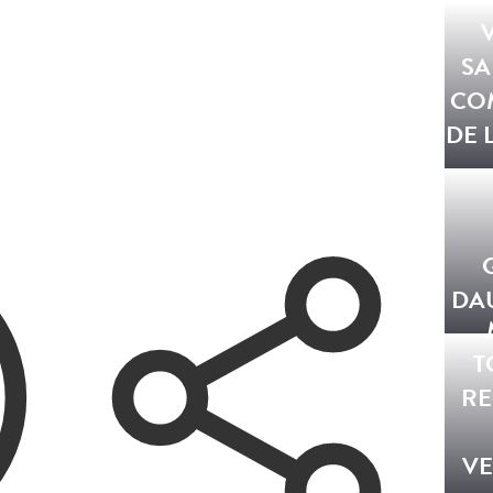
SA
CO
DE 
DA
T
R
V