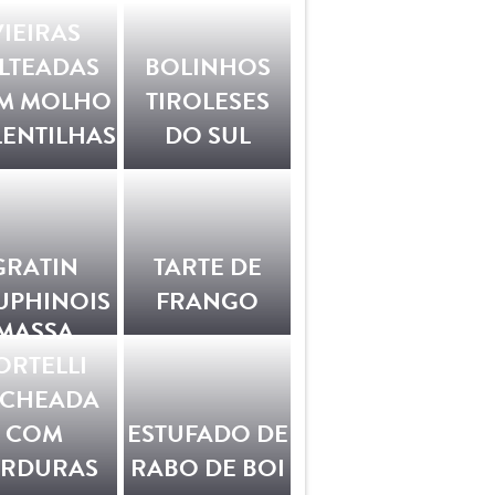
VIEIRAS
LTEADAS
BOLINHOS
M MOLHO
TIROLESES
LENTILHAS
DO SUL
GRATIN
TARTE DE
UPHINOIS
FRANGO
MASSA
ORTELLI
ECHEADA
COM
ESTUFADO DE
ERDURAS
RABO DE BOI