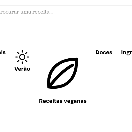
is
Doces
Ing
Verão
Receitas veganas