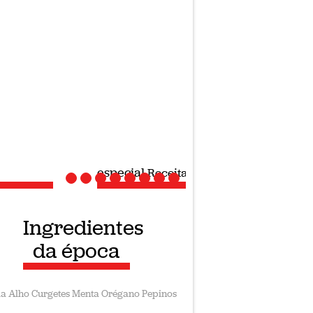
ial
Receitas veganas
Ingredientes
da época
la
Alho
Curgetes
Menta
Orégano
Pepinos