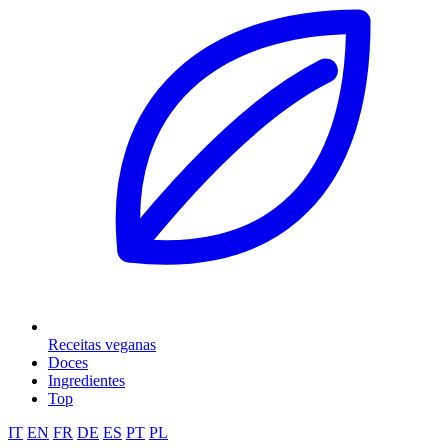
Receitas veganas
Doces
Ingredientes
Top
IT
EN
FR
DE
ES
PT
PL