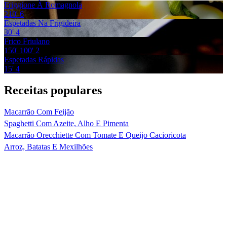
Friggione À Romagnola
210'
6
Espetadas Na Frigideira
30'
4
Frico Friulano
150'
100'
2
Espetadas Rápidas
15'
4
Receitas populares
Macarrão Com Feijão
Spaghetti Com Azeite, Alho E Pimenta
Macarrão Orecchiette Com Tomate E Queijo Cacioricota
Arroz, Batatas E Mexilhões