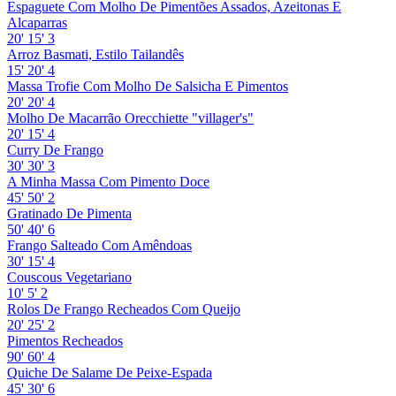
Espaguete Com Molho De Pimentões Assados, Azeitonas E
Alcaparras
20'
15'
3
Arroz Basmati, Estilo Tailandês
15'
20'
4
Massa Trofie Com Molho De Salsicha E Pimentos
20'
20'
4
Molho De Macarrão Orecchiette "villager's"
20'
15'
4
Curry De Frango
30'
30'
3
A Minha Massa Com Pimento Doce
45'
50'
2
Gratinado De Pimenta
50'
40'
6
Frango Salteado Com Amêndoas
30'
15'
4
Couscous Vegetariano
10'
5'
2
Rolos De Frango Recheados Com Queijo
20'
25'
2
Pimentos Recheados
90'
60'
4
Quiche De Salame De Peixe-Espada
45'
30'
6