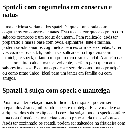
Spatzli com cogumelos em conserva e
natas
Uma deliciosa variante dos spatzli é aquela preparada com
cogumelos em conserva e natas. Esta receita enriquece o prato com
sabores cremosos e um toque de umami. Para realizá-la, após ter
preparado a massa base com ovos, espinafres, leite e farinha,
podem-se adicionar os cogumelos bem escorridos e as natas. Uma
vez cozidos os spatzli, podem ser salteados na frigideira com
manteiga e speck, criando um prato rico e substancial. A adição das
natas torna tudo ainda mais envolvente, perfeito para quem ama
sabores intensos. Este prato pode ser servido como prato principal
ou como prato único, ideal para um jantar em família ou com
amigos.
Spatzli à suíça com speck e manteiga
Para uma interpretação mais tradicional, os spatzli podem ser
preparados à suíça, utilizando speck e manteiga. Esta variante exalta
a riqueza dos sabores típicos da cozinha suíça, onde o speck confere
uma nota fumada e a manteiga torna o prato ainda mais saboroso.
Após ter cozinhado os spatzli, podem ser salteados na frigideira com