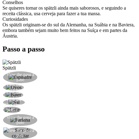
Conselhos
Se quiseres tornar os spätzli ainda mais saborosos, e seguindo a
receita clássica, usa cerveja para fazer a tua massa.
Curiosidades
Os spätzli originam-se do sul da Alemanha, na Suábia e na Baviera,
embora também sejam muito bem feitos na Suíça e em partes da
Áustria.
Passo a passo
Spätzli
Branqueie o espinafre, escorra e esprema a água,
View the paso a
paso
pique-o e transfira para uma tigela
View the
Adicione os ovos ao espinafre
paso a paso
View the
Bata bem o espinafre e o ovo
paso a paso
View the
Tempere bem a mistura com sal
paso a paso
View the
Adicione o leite à mistura
paso a
paso
Adicione a farinha à mistura uma colher de cada
View the paso a
paso
vez
Coloque a mistura num saco de congelamento
View the paso a
paso
que pode cortar um canto posteriormente