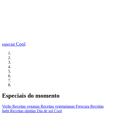
Cool
especial
Especiais do momento
Verão
Receitas veganas
Receitas vegetarianas
Frescura
Receitas
light
Receitas rápidas
Dia de sol
Cool