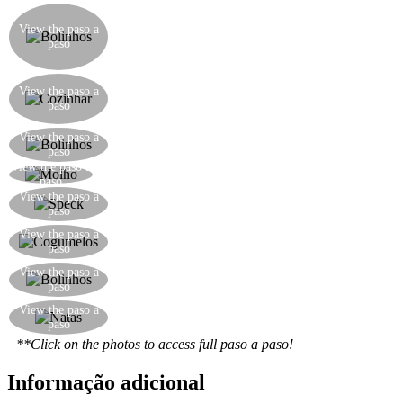
Aqui está como o nosso chef faz os bolinhos
verdes: esprema um pouco da mistura através do
View the paso a
paso
buraco no canto e corte uma porção a cada 2cm.
Deixe-os cair em água a ferver com sal
Uma vez cozidos, os bolinhos vão subir à
View the paso a
superfície, depois escorra-os e reserve. Continue
paso
a fazê-los desta forma até que a mistura acabe
Escorra os bolinhos e coloque-os de lado num
View the paso a
paso
prato
View the paso a
Derreta bastante manteiga numa frigideira
paso
Adicione o speck em cubos à frigideira e doure-
View the paso a
paso
os
Adicione os cogumelos à frigideira e continue a
View the paso a
paso
cozinhar
Adicione os spätzli à frigideira e cozinhe um
View the paso a
paso
pouco mais
Adicione um pouco de natas frescas e reduza o
View the paso a
paso
molho
**Click on the photos to access full paso a paso!
Informação adicional