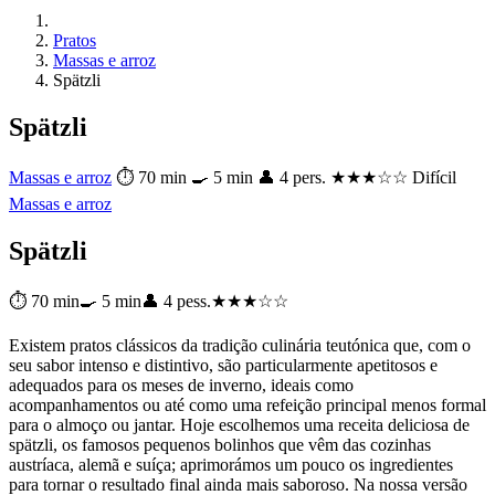
Pratos
Massas e arroz
Spätzli
Spätzli
Massas e arroz
⏱ 70 min
🍳 5 min
👤 4 pers.
★★★☆☆ Difícil
Massas e arroz
Spätzli
⏱ 70 min
🍳 5 min
👤 4 pess.
★★★☆☆
Existem pratos clássicos da tradição culinária teutónica que, com o
seu sabor intenso e distintivo, são particularmente apetitosos e
adequados para os meses de inverno, ideais como
acompanhamentos ou até como uma refeição principal menos formal
para o almoço ou jantar. Hoje escolhemos uma receita deliciosa de
spätzli, os famosos pequenos bolinhos que vêm das cozinhas
austríaca, alemã e suíça; aprimorámos um pouco os ingredientes
para tornar o resultado final ainda mais saboroso. Na nossa versão