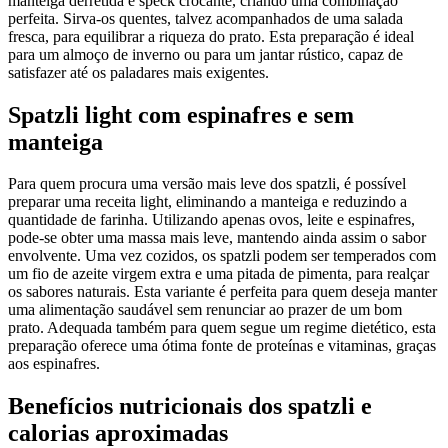
manteiga derretida e speck crocante, criando uma combinação
perfeita. Sirva-os quentes, talvez acompanhados de uma salada
fresca, para equilibrar a riqueza do prato. Esta preparação é ideal
para um almoço de inverno ou para um jantar rústico, capaz de
satisfazer até os paladares mais exigentes.
Spatzli light com espinafres e sem
manteiga
Para quem procura uma versão mais leve dos spatzli, é possível
preparar uma receita light, eliminando a manteiga e reduzindo a
quantidade de farinha. Utilizando apenas ovos, leite e espinafres,
pode-se obter uma massa mais leve, mantendo ainda assim o sabor
envolvente. Uma vez cozidos, os spatzli podem ser temperados com
um fio de azeite virgem extra e uma pitada de pimenta, para realçar
os sabores naturais. Esta variante é perfeita para quem deseja manter
uma alimentação saudável sem renunciar ao prazer de um bom
prato. Adequada também para quem segue um regime dietético, esta
preparação oferece uma ótima fonte de proteínas e vitaminas, graças
aos espinafres.
Benefícios nutricionais dos spatzli e
calorias aproximadas