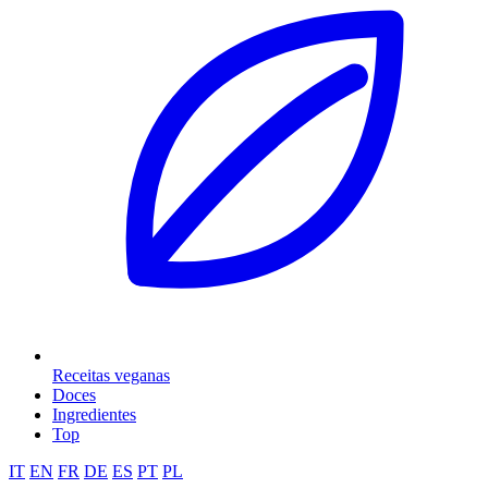
Receitas veganas
Doces
Ingredientes
Top
IT
EN
FR
DE
ES
PT
PL