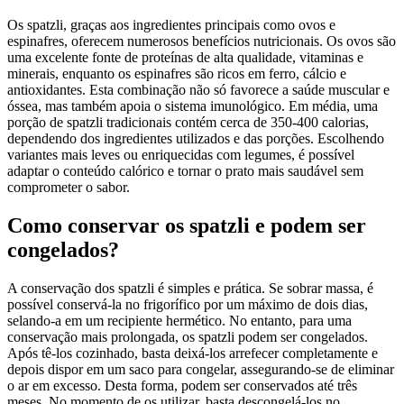
Os spatzli, graças aos ingredientes principais como ovos e
espinafres, oferecem numerosos benefícios nutricionais. Os ovos são
uma excelente fonte de proteínas de alta qualidade, vitaminas e
minerais, enquanto os espinafres são ricos em ferro, cálcio e
antioxidantes. Esta combinação não só favorece a saúde muscular e
óssea, mas também apoia o sistema imunológico. Em média, uma
porção de spatzli tradicionais contém cerca de 350-400 calorias,
dependendo dos ingredientes utilizados e das porções. Escolhendo
variantes mais leves ou enriquecidas com legumes, é possível
adaptar o conteúdo calórico e tornar o prato mais saudável sem
comprometer o sabor.
Como conservar os spatzli e podem ser
congelados?
A conservação dos spatzli é simples e prática. Se sobrar massa, é
possível conservá-la no frigorífico por um máximo de dois dias,
selando-a em um recipiente hermético. No entanto, para uma
conservação mais prolongada, os spatzli podem ser congelados.
Após tê-los cozinhado, basta deixá-los arrefecer completamente e
depois dispor em um saco para congelar, assegurando-se de eliminar
o ar em excesso. Desta forma, podem ser conservados até três
meses. No momento de os utilizar, basta descongelá-los no