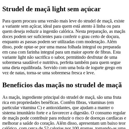
Strudel de maçã light sem açúcar
Para quem procura uma versão mais leve do strudel de maçã, existe
a variante sem açúcar, ideal para quem está atento à linha ou para
quem deseja reduzir a ingestão calórica. Nesta preparação, as maçãs
doces podem ser suficientes para conferir o grau certo de doçura,
enquanto as passas podem ser utilizadas com moderação. Além
disso, pode optar-se por uma massa folhada integral ou preparada
em casa com farinha integral para um maior aporte de fibras. Esta
variante light não sacrifica o sabor, permitindo desfrutar de uma
sobremesa saudável e nutritiva, perfeita também para quem segue
uma dieta equilibrada. Servido com uma bola de iogurte grego em
vez de natas, torna-se uma sobremesa fresca e leve.
Benefícios das maçãs no strudel de maçã
As maçãs, ingrediente principal do strudel de maçã, são uma fruta
rica em propriedades benéficas. Contêm fibras, vitaminas (em
particular vitamina C) e antioxidantes, que ajudam a manter o
sistema imunitário forte e a favorecer a digestão. O consumo regular
de maçãs pode contribuir para reduzir o risco de doenças cardíacas e
melhorar a saúde do coração. Além disso, apresentam um baixo teor
calórico, com cerca de 52 calorias por 100 gramas, tornando-as uma