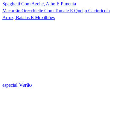
Spaghetti Com Azeite, Alho E Pimenta
Macarrão Orecchiette Com Tomate E Queijo Cacioricota
Arroz, Batatas E Mexilhões
Verão
especial