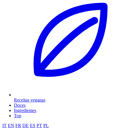
Receitas veganas
Doces
Ingredientes
Top
IT
EN
FR
DE
ES
PT
PL