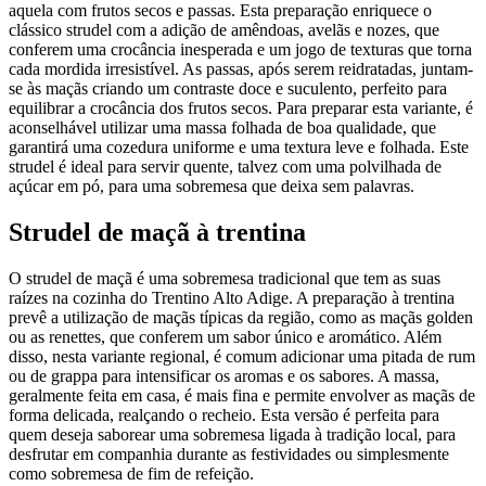
aquela com frutos secos e passas. Esta preparação enriquece o
clássico strudel com a adição de amêndoas, avelãs e nozes, que
conferem uma crocância inesperada e um jogo de texturas que torna
cada mordida irresistível. As passas, após serem reidratadas, juntam-
se às maçãs criando um contraste doce e suculento, perfeito para
equilibrar a crocância dos frutos secos. Para preparar esta variante, é
aconselhável utilizar uma massa folhada de boa qualidade, que
garantirá uma cozedura uniforme e uma textura leve e folhada. Este
strudel é ideal para servir quente, talvez com uma polvilhada de
açúcar em pó, para uma sobremesa que deixa sem palavras.
Strudel de maçã à trentina
O strudel de maçã é uma sobremesa tradicional que tem as suas
raízes na cozinha do Trentino Alto Adige. A preparação à trentina
prevê a utilização de maçãs típicas da região, como as maçãs golden
ou as renettes, que conferem um sabor único e aromático. Além
disso, nesta variante regional, é comum adicionar uma pitada de rum
ou de grappa para intensificar os aromas e os sabores. A massa,
geralmente feita em casa, é mais fina e permite envolver as maçãs de
forma delicada, realçando o recheio. Esta versão é perfeita para
quem deseja saborear uma sobremesa ligada à tradição local, para
desfrutar em companhia durante as festividades ou simplesmente
como sobremesa de fim de refeição.