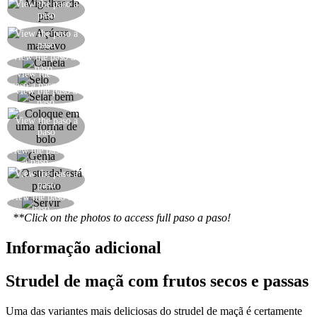
View the paso a
Adicione uma colher de sopa de farinha de rosca
paso
Adicione duas colheres de sopa de açúcar
View the paso a
paso
mascavo
View the paso a
Adicione meia colher de sopa de canela em pó
paso
View the
Sele a primeira metade do strudel
paso a paso
View the paso a
Sele a segunda metade, apertando bem as bordas
paso
Coloque o strudel em uma forma de bolo ou de
View the paso a
paso
pão rasa
View the paso
Pincele o strudel com a gema de ovo
a paso
View the paso a
Asse em forno a 180°C por 40 minutos
paso
View the paso a
Sirva o strudel com uma bela xícara de chá
paso
**Click on the photos to access full paso a paso!
Informação adicional
Strudel de maçã com frutos secos e passas
Uma das variantes mais deliciosas do strudel de maçã é certamente