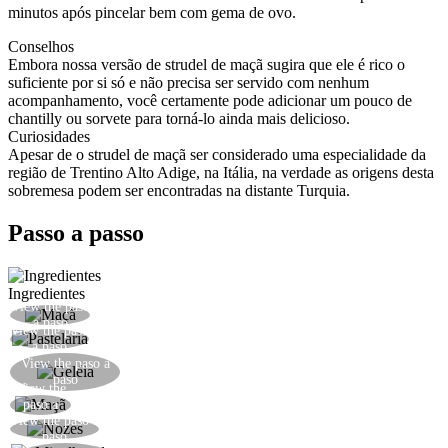
minutos após pincelar bem com gema de ovo.
Conselhos
Embora nossa versão de strudel de maçã sugira que ele é rico o
suficiente por si só e não precisa ser servido com nenhum
acompanhamento, você certamente pode adicionar um pouco de
chantilly ou sorvete para torná-lo ainda mais delicioso.
Curiosidades
Apesar de o strudel de maçã ser considerado uma especialidade da
região de Trentino Alto Adige, na Itália, na verdade as origens desta
sobremesa podem ser encontradas na distante Turquia.
Passo a passo
Ingredientes
View the paso
Descasque e corte a maçã em cubos
a paso
View the paso
Fure a massa folhada com um garfo
a paso
Espalhe a geleia sobre a massa deixando um
View the paso a
paso
espaço ao redor da borda
View the
Disponha a maçã no centro
paso a
View the paso a
paso
Adicione as nozes e as passas escorridas
paso