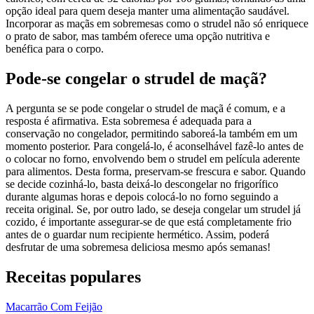
opção ideal para quem deseja manter uma alimentação saudável.
Incorporar as maçãs em sobremesas como o strudel não só enriquece
o prato de sabor, mas também oferece uma opção nutritiva e
benéfica para o corpo.
Pode-se congelar o strudel de maçã?
A pergunta se se pode congelar o strudel de maçã é comum, e a
resposta é afirmativa. Esta sobremesa é adequada para a
conservação no congelador, permitindo saboreá-la também em um
momento posterior. Para congelá-lo, é aconselhável fazê-lo antes de
o colocar no forno, envolvendo bem o strudel em película aderente
para alimentos. Desta forma, preservam-se frescura e sabor. Quando
se decide cozinhá-lo, basta deixá-lo descongelar no frigorífico
durante algumas horas e depois colocá-lo no forno seguindo a
receita original. Se, por outro lado, se deseja congelar um strudel já
cozido, é importante assegurar-se de que está completamente frio
antes de o guardar num recipiente hermético. Assim, poderá
desfrutar de uma sobremesa deliciosa mesmo após semanas!
Receitas populares
Macarrão Com Feijão