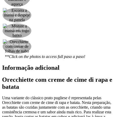
View the paso a
Escorra a massa e despeje na panela
paso
View the paso a
Misture a massa em fogo baixo
paso
View the paso a
Orecchiette com creme de folhas de nabo
paso
**Click on the photos to access full paso a paso!
Informação adicional
Orecchiette com creme de cime di rapa e
batata
Uma variante do clássico prato pugliese é representada pelas
Orecchiette com creme de cime di rapa e batata. Nesta preparação,
as batatas são cozidas juntamente com as orecchiette, criando uma
consistência cremosa e um sabor ainda mais rico. Para realizar esta
versão, basta cortar as batatas em cubos e adicioná-las à água a