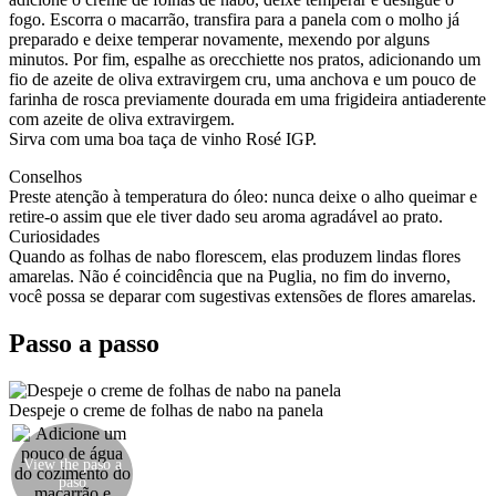
fogo. Escorra o macarrão, transfira para a panela com o molho já
preparado e deixe temperar novamente, mexendo por alguns
minutos. Por fim, espalhe as orecchiette nos pratos, adicionando um
fio de azeite de oliva extravirgem cru, uma anchova e um pouco de
farinha de rosca previamente dourada em uma frigideira antiaderente
com azeite de oliva extravirgem.
Sirva com uma boa taça de vinho Rosé IGP.
Conselhos
Preste atenção à temperatura do óleo: nunca deixe o alho queimar e
retire-o assim que ele tiver dado seu aroma agradável ao prato.
Curiosidades
Quando as folhas de nabo florescem, elas produzem lindas flores
amarelas. Não é coincidência que na Puglia, no fim do inverno,
você possa se deparar com sugestivas extensões de flores amarelas.
Passo a passo
Despeje o creme de folhas de nabo na panela
Adicione um pouco de água do cozimento do
View the paso a
paso
macarrão e aqueça