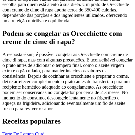
escolha para quem está atento à sua dieta. Um prato de Orecchiette
com creme de cime di rapa aporta cerca de 350-400 calorias,
dependendo das porções e dos ingredientes utilizados, oferecendo
uma refeição nutritiva e equilibrada.
Podem-se congelar as Orecchiette com
creme de cime di rapa?
A resposta é sim, é possível congelar as Orecchiette com creme de
cime di rapa, mas com algumas precauções. É aconselhável congelar
o prato antes de adicionar o tempero final, como o azeite virgem
extra e o pão ralado, para manter intactos os sabores e a
consistência. Depois de cozinhar as orecchiette e preparar o creme,
deixe arrefecer completamente o prato antes de transferi-lo para um
recipiente hermético adequado ao congelamento. As orecchiette
podem ser conservadas no congelador por cerca de 2-3 meses. No
momento do consumo, descongele lentamente no frigorífico e
aqueça na frigideira, adicionando eventualmente um fio de azeite
fresco para reviver o sabor.
Receitas populares
Tarte De Lemon Curd