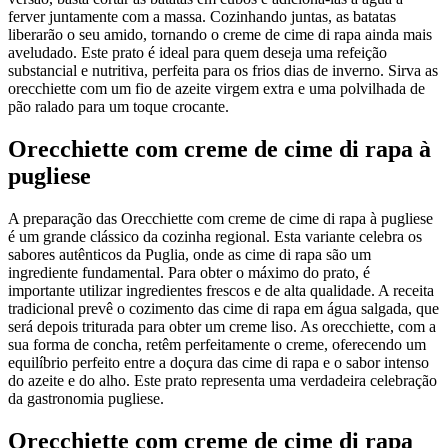
ferver juntamente com a massa. Cozinhando juntas, as batatas
liberarão o seu amido, tornando o creme de cime di rapa ainda mais
aveludado. Este prato é ideal para quem deseja uma refeição
substancial e nutritiva, perfeita para os frios dias de inverno. Sirva as
orecchiette com um fio de azeite virgem extra e uma polvilhada de
pão ralado para um toque crocante.
Orecchiette com creme de cime di rapa à
pugliese
A preparação das Orecchiette com creme de cime di rapa à pugliese
é um grande clássico da cozinha regional. Esta variante celebra os
sabores autênticos da Puglia, onde as cime di rapa são um
ingrediente fundamental. Para obter o máximo do prato, é
importante utilizar ingredientes frescos e de alta qualidade. A receita
tradicional prevê o cozimento das cime di rapa em água salgada, que
será depois triturada para obter um creme liso. As orecchiette, com a
sua forma de concha, retêm perfeitamente o creme, oferecendo um
equilíbrio perfeito entre a doçura das cime di rapa e o sabor intenso
do azeite e do alho. Este prato representa uma verdadeira celebração
da gastronomia pugliese.
Orecchiette com creme de cime di rapa