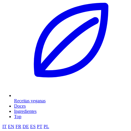
Receitas veganas
Doces
Ingredientes
Top
IT
EN
FR
DE
ES
PT
PL