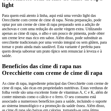
light
Para quem está atento à linha, aqui está uma versão light das
Orecchiette com creme de cime di rapa. Nesta preparação, pode
optar por um creme de cime di rapa preparado sem a adição de
anchovas e com uma redução do azeite virgem extra. Utilizando
apenas as cime di rapa, o alho e um pouco de pimenta, pode obter
um creme leve mas rico em sabor. Além disso, pode substituir as
orecchiette tradicionais por uma versão integral ou sem glúten, para
tornar o prato ainda mais saudável. Esta variante é perfeita para
quem deseja saborear um prato típico sem renunciar à leveza e à
saúde.
Benefícios das cime di rapa nas
Orecchiette com creme de cime di rapa
As cime di rapa, ingrediente principal das Orecchiette com creme de
cime di rapa, são ricas em propriedades nutritivas. Estas verduras de
folha verde são uma excelente fonte de vitaminas A, C e K, além de
conter minerais como o cálcio e o ferro. O seu consumo está
associado a numerosos benefícios para a saúde, incluindo o suporte
ao sistema imunológico e a promoção da saúde óssea. Além disso,
as cime di rapa são baixas em calorias, tornando-as uma ótima