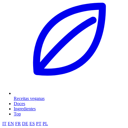
Receitas veganas
Doces
Ingredientes
Top
IT
EN
FR
DE
ES
PT
PL