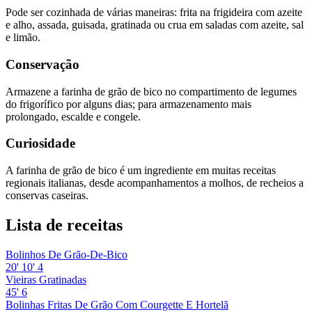
Pode ser cozinhada de várias maneiras: frita na frigideira com azeite
e alho, assada, guisada, gratinada ou crua em saladas com azeite, sal
e limão.
Conservação
Armazene a farinha de grão de bico no compartimento de legumes
do frigorífico por alguns dias; para armazenamento mais
prolongado, escalde e congele.
Curiosidade
A farinha de grão de bico é um ingrediente em muitas receitas
regionais italianas, desde acompanhamentos a molhos, de recheios a
conservas caseiras.
Lista de receitas
Bolinhos De Grão-De-Bico
20'
10'
4
Vieiras Gratinadas
45'
6
Bolinhas Fritas De Grão Com Courgette E Hortelã