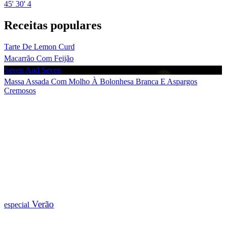
45'
30'
4
Receitas populares
Tarte De Lemon Curd
Macarrão Com Feijão
Seven And Seven
Massa Assada Com Molho À Bolonhesa Branca E Aspargos
Cremosos
Verão
especial