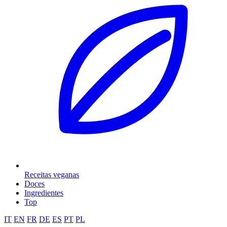
Receitas veganas
Doces
Ingredientes
Top
IT
EN
FR
DE
ES
PT
PL