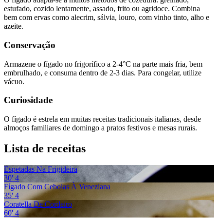
estufado, cozido lentamente, assado, frito ou agridoce. Combina
bem com ervas como alecrim, sálvia, louro, com vinho tinto, alho e
azeite.
Conservação
Armazene o fígado no frigorífico a 2-4°C na parte mais fria, bem
embrulhado, e consuma dentro de 2-3 dias. Para congelar, utilize
vácuo.
Curiosidade
O fígado é estrela em muitas receitas tradicionais italianas, desde
almoços familiares de domingo a pratos festivos e mesas rurais.
Lista de receitas
Espetadas Na Frigideira
30'
4
Fígado Com Cebolas À Veneziana
35'
4
Coratella De Cordeiro
60'
4