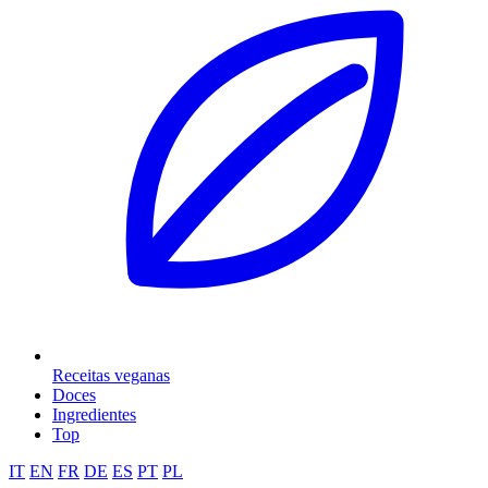
Receitas veganas
Doces
Ingredientes
Top
IT
EN
FR
DE
ES
PT
PL