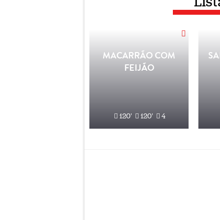
List
MACARRÃO COM
SA
FEIJÃO
120'
120'
4