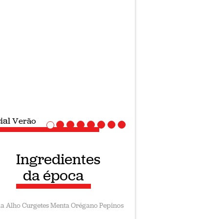
ial
Verão
Ingredientes
da época
la
Alho
Curgetes
Menta
Orégano
Pepinos