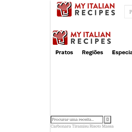
Pratos
Regiões
Especia
Carbonara
Tiramisu
Risoto
Massa