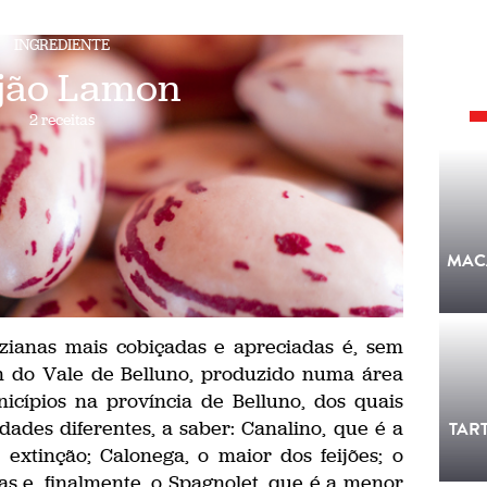
INGREDIENTE
ijão Lamon
2 receitas
MAC
zianas mais cobiçadas e apreciadas é, sem
n do Vale de Belluno, produzido numa área
icípios na província de Belluno, dos quais
dades diferentes, a saber: Canalino, que é a
TAR
extinção; Calonega, o maior dos feijões; o
 e, finalmente, o Spagnolet, que é a menor