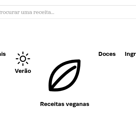
is
Doces
Ing
Verão
Receitas veganas