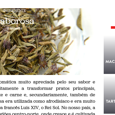
INGREDIENTE
aborosa
2 receitas
MAC
omática muito apreciada pelo seu sabor e
tamente a transformar pratos principais,
xe e carne e, secundariamente, também de
a era utilizada como afrodisíaco e era muito
TAR
francês Luís XIV, o Rei Sol. No nosso país, a
iões centro-norte, onde cresce e é cultivada