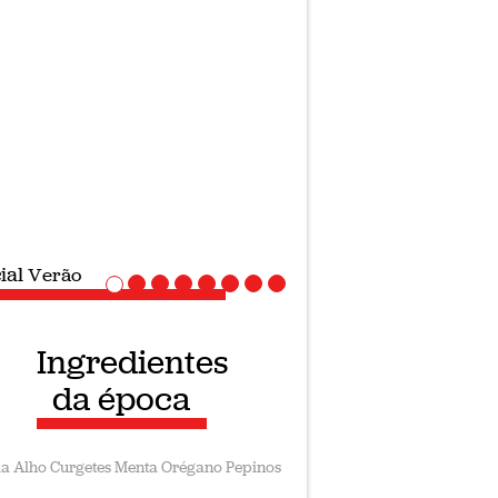
ial
Verão
Ingredientes
da época
la
Alho
Curgetes
Menta
Orégano
Pepinos