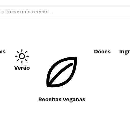
is
Doces
Ing
Verão
Receitas veganas