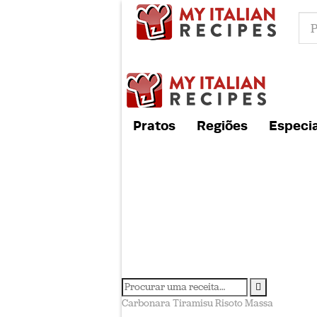
Pratos
Regiões
Especia
Carbonara
Tiramisu
Risoto
Massa