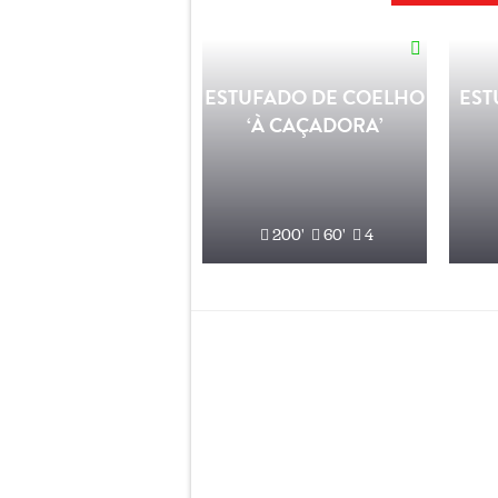
ESTUFADO DE COELHO
EST
‘À CAÇADORA’
200'
60'
4