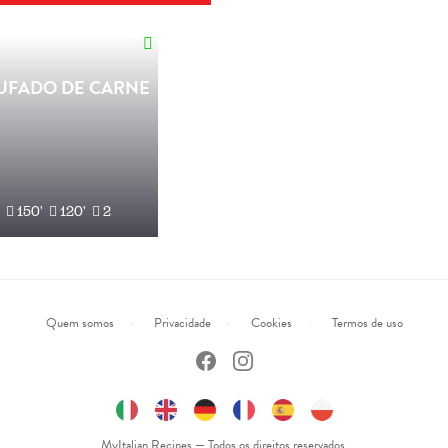
UFADO DE CARNE
150'
120'
2
Quem somos
Privacidade
Cookies
Termos de uso
MyItalian.Recipes — Todos os direitos reservados.